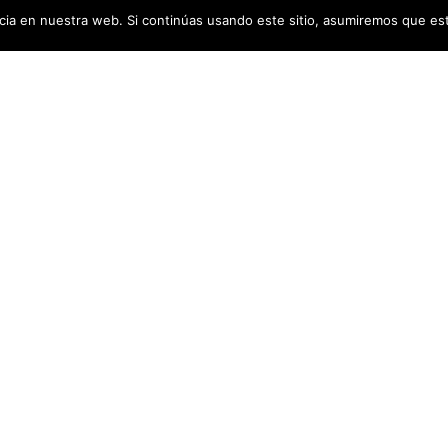
ia en nuestra web. Si continúas usando este sitio, asumiremos que est
Productos
: 606 585 178
Frutos secos
o@fincacascajos.com
Vino y Cava