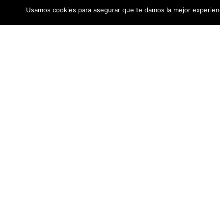
Usamos cookies para asegurar que te damos la mejor experienc
Contacto
Teleléfono
Email: inf
Copyright © 2020 Finca Cascajos - All Rights Reserved