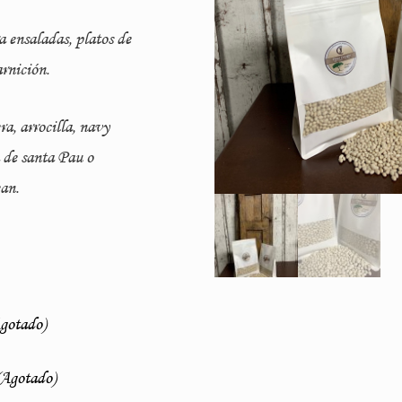
a ensaladas, platos de
rnición.
a, arrocilla, navy
 de santa Pau o
an.
gotado)
Agotado)