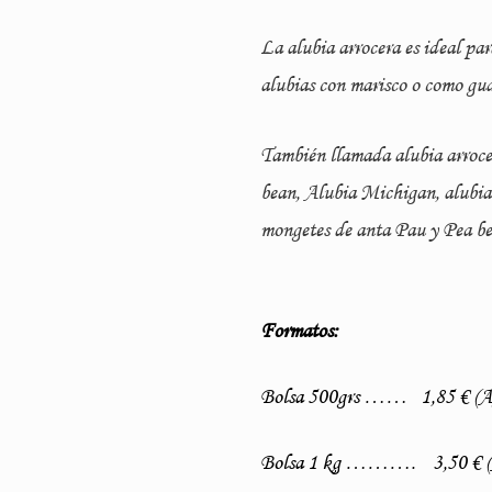
La alubia arrocera es ideal par
alubias con marisco o como gua
También llamada alubia arrocer
bean, Alubia Michigan, alubia
mongetes de anta Pau y Pea be
Formatos:
Bolsa 500grs …… 1,85 € (A
Bolsa 1 kg ………. 3,50 € (