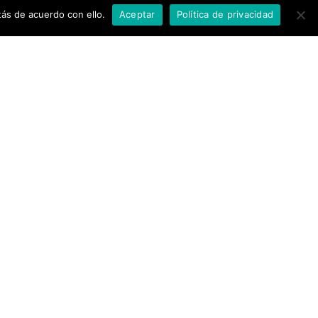
ás de acuerdo con ello.
Aceptar
Política de privacidad
Legal
Aviso legal
Política de cookies
Términos y condiciones
Política de privacidad